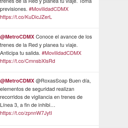
trenes de la Red y planea tu viaje. Toma
trenes de 
previsiones.
#MovilidadCDMX
previsione
https://t.co/KuDicJZerL
https://t.c
Conoce el avance de los
@MetroCDMX
@MetroC
trenes de la Red y planea tu viaje.
trenes de 
Anticipa tu salida.
#MovilidadCDMX
previsione
https://t.co/CmnsbXlsRd
https://t.
@RoxasSoap Buen día,
@MetroCDMX
@MetroC
elementos de seguridad realizan
es recomen
recorridos de vigilancia en trenes de
de ellos y 
Línea 3, a fin de inhibi…
seguridad
https://t.co/zpnnW7JytI