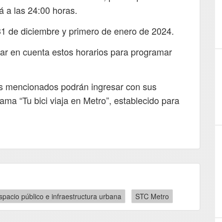
noches, ¿Nos podrías indicar el número
rá a las 24:00 horas.
de vagón en el que viajas? Lo puedes
ubicar al interior…
31 de diciembre y primero de enero de 2024.
https://t.co/34BZAX6cLU
ar en cuenta estos horarios para programar
estos
s mencionados podrán ingresar con sus
ico,
rama “Tu bici viaja en Metro”, establecido para
r viajar
spacio público e infraestructura urbana
STC Metro