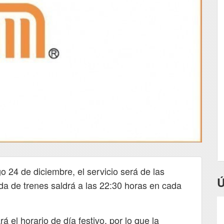
 24 de diciembre, el servicio será de las
Ú
ida de trenes saldrá a las 22:30 horas en cada
de los
@Johny_floyd Buenas
@MetroCDMX
á el horario de día festivo, por lo que la