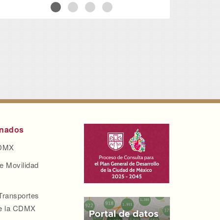
onados
CDMX
e Movilidad
Transportes
de la CDMX