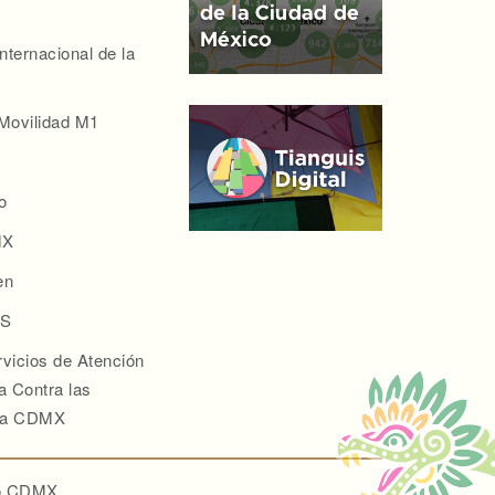
nternacional de la
Movilidad M1
o
MX
en
S
vicios de Atención
ia Contra las
 la CDMX
to CDMX