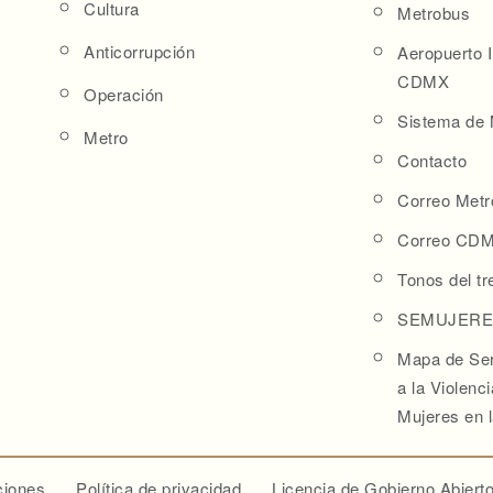
Cultura
Metrobus
Anticorrupción
Aeropuerto I
CDMX
Operación
Sistema de 
Metro
Contacto
Correo Metr
Correo CD
Tonos del tr
SEMUJERE
Mapa de Ser
a la Violenc
Mujeres en
ciones
Política de privacidad
Licencia de Gobierno Abier