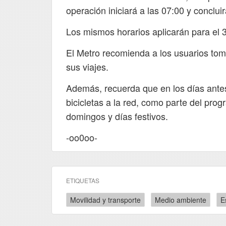
trenes de la Red y planea tu viaje.
operación iniciará a las 07:00 y conclui
Buenos días.
#MovilidadCDMX
https://t.co/rB6Sz7b8SJ
Los mismos horarios aplicarán para el 
El Metro recomienda a los usuarios tom
¡Buenos días! En 
@MetroCDMX
sus viajes.
momentos iniciamos el servicio.
Además, recuerda que en los días ante
Temperatura en la Ciudad de Méx
bicicletas a la red, como parte del prog
Máx. 22° C Mín. 12° C
domingos y días festivos.
https://t.co/LL7A73s250
-oo0oo-
¡Buenas noches,
@MetroCDMX
concluimos el servicio! Gracias po
en Metro.
https://t.co/Ux4rdeP4sF
ETIQUETAS
Movilidad y transporte
Medio ambiente
E